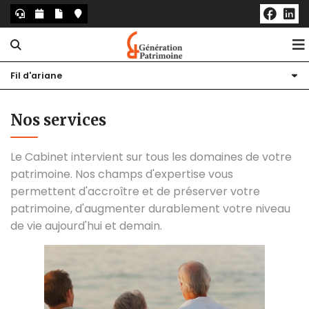
Fil d'ariane
Le cabinet
Nos services
Notre histoire
Nos services
Vos actus patrimoine
Nos bureaux
Family office
Le Cabinet intervient sur tous les domaines de votre
Blog
Notre équipe
Conseil patrimonial
Actualités
patrimoine. Nos champs d'expertise vous
permettent d'accroître et de préserver votre
Contact
Nous rejoindre
Placements
Bourse
patrimoine, d'augmenter durablement votre niveau
de vie aujourd'hui et demain.
Immobilier
Simulateurs
Prévoyance / Mutuelle / Retraite
Gestion du patrimoine des sportifs