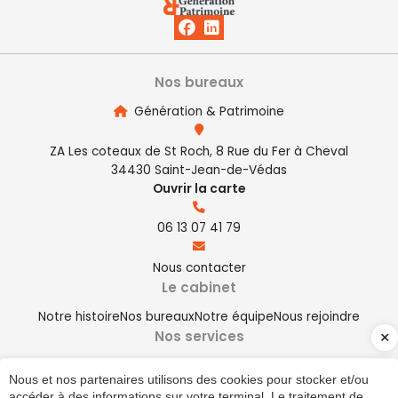
Nos bureaux
Génération & Patrimoine
ZA Les coteaux de St Roch, 8 Rue du Fer à Cheval
34430 Saint-Jean-de-Védas
Ouvrir la carte
06 13 07 41 79
Nous contacter
Le cabinet
Notre histoire
Nos bureaux
Notre équipe
Nous rejoindre
Nos services
Family office
Conseil patrimonial
Placements
Immobilier
Nous et nos partenaires utilisons des cookies pour stocker et/ou
Prévoyance / Mutuelle / Retraite
accéder à des informations sur votre terminal. Le traitement de